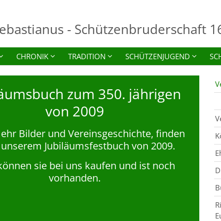
Sebastianus - Schützenbruderschaft 16
CHRONIK
TRADITION
SCHÜTZENJUGEND
SC
V
läumsbuch zum 350. jährigen
von 2009
V
hr Bilder und Vereinsgeschichte, finden
K
n unserem Jubiläumsfestbuch von 2009.
E
können sie bei uns kaufen und ist noch
D
vorhanden.
B
R
E