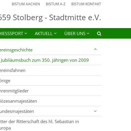
BISTUM AACHEN
BISTUM A-Z
BISTUM KONTAKT
59 Stolberg - Stadtmitte e.V.
HIESSSPORT
AKTUELL
ÜBER UNS
ereinsgeschichte
Jubiläumsbuch zum 350. jährigen von 2009
ereinsfahnen
önige
hrenmitglieder
iözesanmajestäten
undesmajestäten
itter der Ritterschaft des hl. Sebastian in
uropa