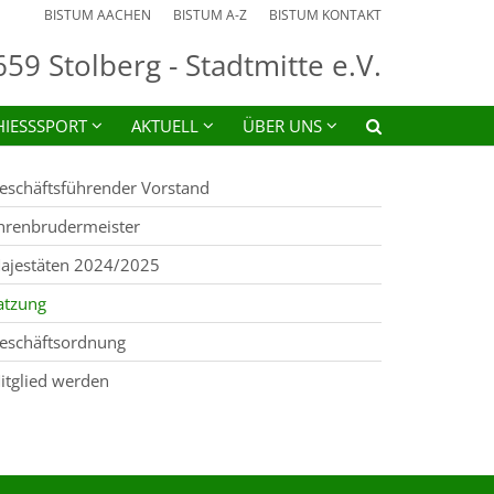
BISTUM AACHEN
BISTUM A-Z
BISTUM KONTAKT
59 Stolberg - Stadtmitte e.V.
HIESSSPORT
AKTUELL
ÜBER UNS
eschäftsführender Vorstand
hrenbrudermeister
ajestäten 2024/2025
atzung
eschäftsordnung
itglied werden