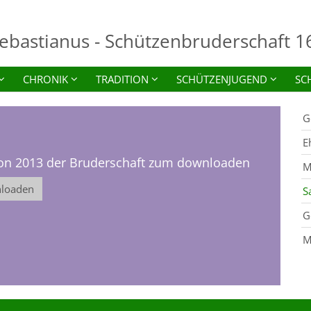
Sebastianus - Schützenbruderschaft 16
CHRONIK
TRADITION
SCHÜTZENJUGEND
SC
G
E
von 2013 der Bruderschaft zum downloaden
M
nloaden
S
G
M